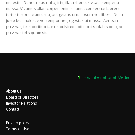
molestie. Donec risus nulla, fringilla a rhoncus vitae, semper a
massa. Vivamus ullamcorper, enim sit amet consequat laoreet,
tortor tortor dictum urna, ut egestas urna ipsum nec libero. Nulla
justo leo, molestie vel tempor nec, egestas at massa. Aenean
pulvinar, felis porttitor iaculis pulvinar, odio orci sodales odio, ac
pulvinar felis quam sit.
Eros International Media Lt
About Us
Board of Directors
Investor Relations
Contact
Privacy policy
Terms of Use