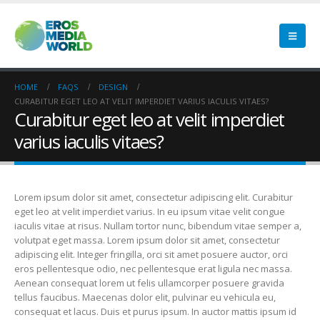
HOME
FAQS
DESIGN
CURABITUR EGET LEO AT VELIT IMPERDIET VARIUS IACULIS VITAES?
Curabitur eget leo at velit imperdiet
varius iaculis vitaes?
Lorem ipsum dolor sit amet, consectetur adipiscing elit. Curabitur
eget leo at velit imperdiet varius. In eu ipsum vitae velit congue
iaculis vitae at risus. Nullam tortor nunc, bibendum vitae semper a,
volutpat eget massa. Lorem ipsum dolor sit amet, consectetur
adipiscing elit. Integer fringilla, orci sit amet posuere auctor, orci
eros pellentesque odio, nec pellentesque erat ligula nec massa.
Aenean consequat lorem ut felis ullamcorper posuere gravida
tellus faucibus. Maecenas dolor elit, pulvinar eu vehicula eu,
consequat et lacus. Duis et purus ipsum. In auctor mattis ipsum id